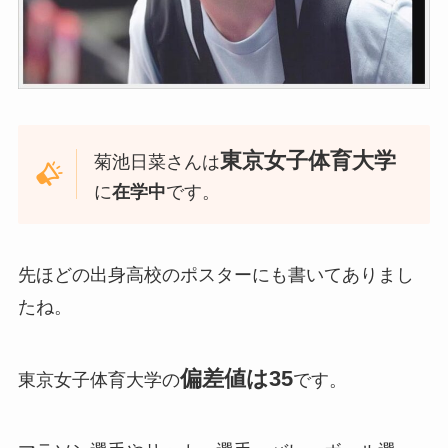
東京女子体育大学
菊池日菜さんは
に
在学中
です。
先ほどの出身高校のポスターにも書いてありまし
たね。
偏差値は35
東京女子体育大学の
です。