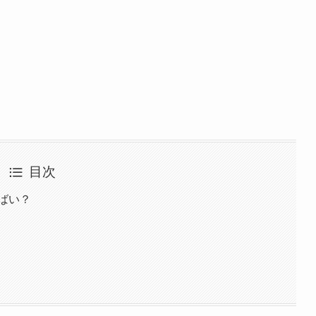
目次
やばい？